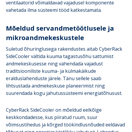
ventilaatorid võimaldavad vajadusel komponente
vahetada ilma süsteemi tööd katkestamata.
Mõeldud servandmetöötlusele ja
mikroandmekeskustele
Suletud õhuringlusega rakendustes aitab CyberRack
SideCooler vältida kuuma tagastusõhu sattumist
andmekeskusesse ning vähendada vajadust
traditsiooniliste kuuma- ja külmakäikude
eralduslahenduste järele. Tänu sellele saab
lihtsustada andmekeskuse planeerimist ning
suurendada kogu jahutussüsteemi energiatõhusust.
CyberRack SideCooler on mõeldud eelkõige
keskkondadesse, kus piiratud ruum, suur
võimsustihedus ja kõrged töökindlusnõuded eeldavad
tõhusat ning energiasäästlikku jahutust. Lahendus