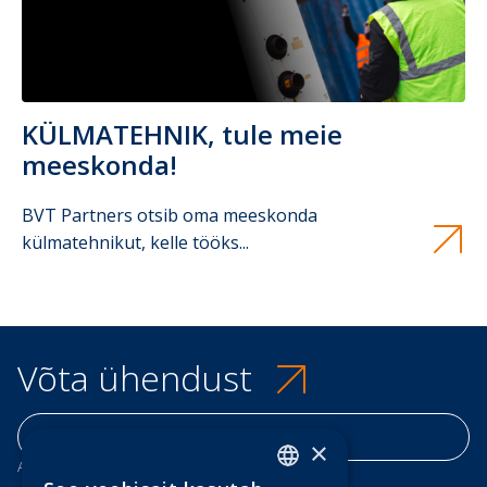
KÜLMATEHNIK, tule meie
meeskonda!
BVT Partners otsib oma meeskonda
külmatehnikut, kelle tööks...
Võta ühendust
HINNAKIRI
×
AADRESS