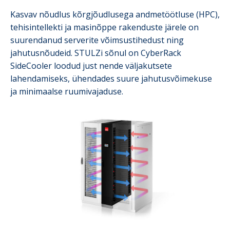
Kasvav nõudlus kõrgjõudlusega andmetöötluse (HPC),
tehisintellekti ja masinõppe rakenduste järele on
suurendanud serverite võimsustihedust ning
jahutusnõudeid. STULZi sõnul on CyberRack
SideCooler loodud just nende väljakutsete
lahendamiseks, ühendades suure jahutusvõimekuse
ja minimaalse ruumivajaduse.