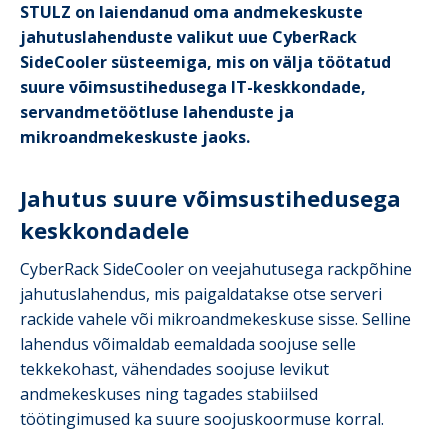
STULZ on laiendanud oma andmekeskuste
jahutuslahenduste valikut uue CyberRack
SideCooler süsteemiga, mis on välja töötatud
suure võimsustihedusega IT-keskkondade,
servandmetöötluse lahenduste ja
mikroandmekeskuste jaoks.
Jahutus suure võimsustihedusega
keskkondadele
CyberRack SideCooler on veejahutusega rackpõhine
jahutuslahendus, mis paigaldatakse otse serveri
rackide vahele või mikroandmekeskuse sisse. Selline
lahendus võimaldab eemaldada soojuse selle
tekkekohast, vähendades soojuse levikut
andmekeskuses ning tagades stabiilsed
töötingimused ka suure soojuskoormuse korral.