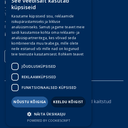
See veebisait kasutab
Kokasauna põik 7,
ENGLISH
küpsiseid
76406 Tänassilma, Estonia
ESTONIAN
TELEFON
Kasutame küpsiseid sisu, reklaamide
+372 651 2710
isikupärastamiseks ja liikluse
E-POST
analüüsimiseks. Samuti jagame teavet meie
saidi kasutamise kohta oma reklaami- ja
info@bvtpartners.ee
analüüsipartneritega, kes võivad seda
kombineerida muu teabega, mille olete
neile esitanud või mille nad on kogunud
teie teenuste kasutamisest.
Rohkem teavet
JÕUDLUSKÜPSISED
REKLAAMKÜPSISED
FUNKTSIONAALSED KÜPSISED
© 2026 BVT Partners. Kõik õigused kaitstud
NÕUSTU KÕIGIGA
KEELDU KÕIGIST
Garantiitingimused (PDF)
NÄITA ÜKSIKASJU
Privaatsuspoliitika
POWERED BY COOKIESCRIPT