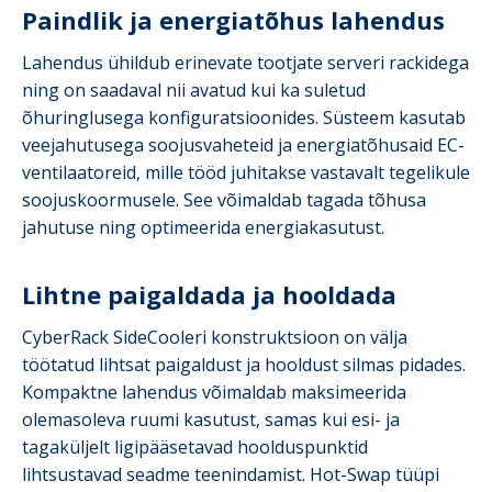
Paindlik ja energiatõhus lahendus
Lahendus ühildub erinevate tootjate serveri rackidega
ning on saadaval nii avatud kui ka suletud
õhuringlusega konfiguratsioonides. Süsteem kasutab
veejahutusega soojusvaheteid ja energiatõhusaid EC-
ventilaatoreid, mille tööd juhitakse vastavalt tegelikule
soojuskoormusele. See võimaldab tagada tõhusa
jahutuse ning optimeerida energiakasutust.
Lihtne paigaldada ja hooldada
CyberRack SideCooleri konstruktsioon on välja
töötatud lihtsat paigaldust ja hooldust silmas pidades.
Kompaktne lahendus võimaldab maksimeerida
olemasoleva ruumi kasutust, samas kui esi- ja
tagaküljelt ligipääsetavad hoolduspunktid
lihtsustavad seadme teenindamist. Hot-Swap tüüpi