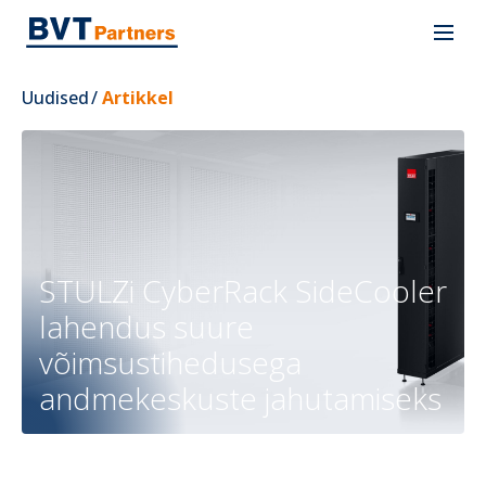
Uudised
/
Artikkel
STULZi CyberRack SideCooler
lahendus suure
võimsustihedusega
andmekeskuste jahutamiseks